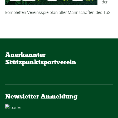
den
kompletten Vereinsspielplan aller Mannschaften des TuS.
Anerkannter
Stützpunktsportverein
Newsletter Anmeldung