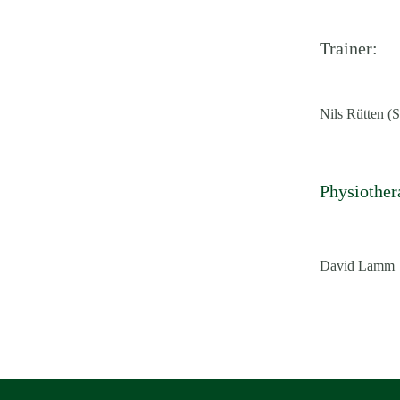
Trai
ner:
Nils Rütten (
Physiother
David Lamm