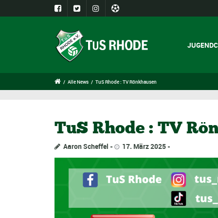
JUGENDC
/
Alle News
/
TuS Rhode : TV Rönkhausen
TuS Rhode : TV Rö
Aaron Scheffel
17. März 2025