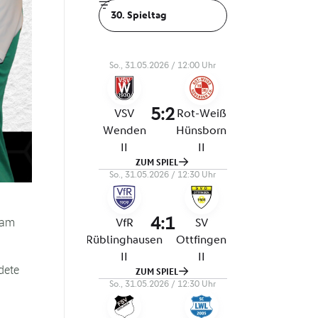
 am
dete