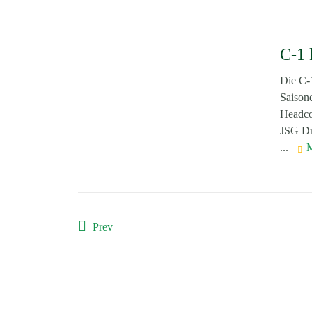
C-1 
Die C-
Saisone
Headco
JSG Dr
...
Prev