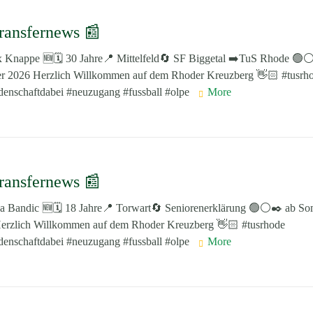
ransfernews 📰
 Knappe 🆕️🗓️ 30 Jahre📍 Mittelfeld🔄 SF Biggetal ➡️TuS Rhode 🟢
 2026 Herzlich Willkommen auf dem Rhoder Kreuzberg 👋🏻 #tusrh
idenschaftdabei #neuzugang #fussball #olpe
More
ransfernews 📰
a Bandic 🆕️🗓️ 18 Jahre📍 Torwart🔄 Seniorenerklärung 🟢⚪️✒️ ab S
erzlich Willkommen auf dem Rhoder Kreuzberg 👋🏻 #tusrhode
idenschaftdabei #neuzugang #fussball #olpe
More