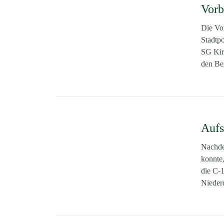
Vorb
Die Vor
Stadtp
SG Kir
den Bez
Aufs
Nachdem
konnte,
die C-
Niederd