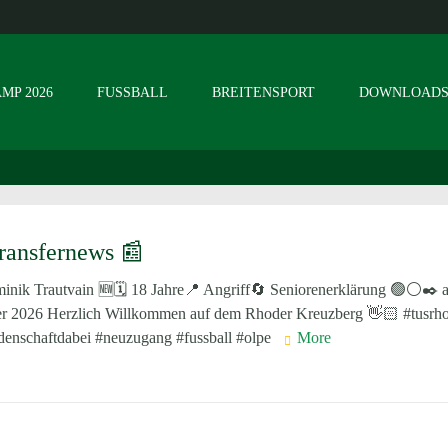
MP 2026
FUSSBALL
BREITENSPORT
DOWNLOAD
ransfernews 📰
inik Trautvain 🆕️🗓️ 18 Jahre📍 Angriff🔄 Seniorenerklärung 🟢⚪✒️ 
 2026 Herzlich Willkommen auf dem Rhoder Kreuzberg 👋🏻 #tusrh
idenschaftdabei #neuzugang #fussball #olpe
More