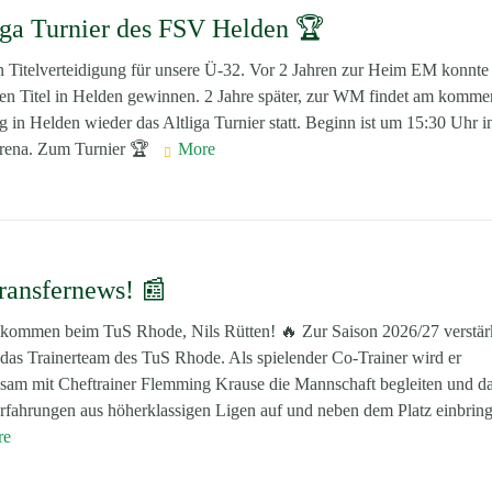
iga Turnier des FSV Helden 🏆
n Titelverteidigung für unsere Ü-32. Vor 2 Jahren zur Heim EM konnte
en Titel in Helden gewinnen. 2 Jahre später, zur WM findet am komm
 in Helden wieder das Altliga Turnier statt. Beginn ist um 15:30 Uhr i
ena. Zum Turnier 🏆
More
ransfernews! 📰
lkommen beim TuS Rhode, Nils Rütten! 🔥 Zur Saison 2026/27 verstärk
 das Trainerteam des TuS Rhode. Als spielender Co-Trainer wird er
sam mit Cheftrainer Flemming Krause die Mannschaft begleiten und d
rfahrungen aus höherklassigen Ligen auf und neben dem Platz einbringe
re