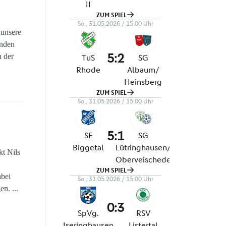
 unsere
enden
n der
t Nils
abei
n. ...