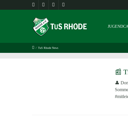
JUGENDCA
/
TuS Rhode News
📰 T
👤 Dom
Sommer
#mitle