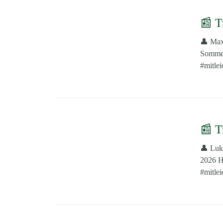
📰 T
👤 Max
Sommer
#mitle
📰 T
👤 Luk
2026 H
#mitle