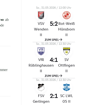
⚪✒️ ab
ode
ommer