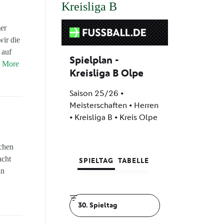
Kreisliga B
mer
ir die
 auf
More
achen
acht
in