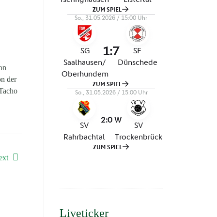
von
on der
 Tacho
ext
Liveticker