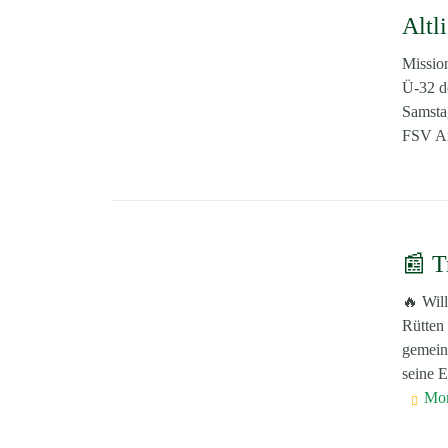
Altl
Missio
Ü-32 d
Samstag
FSV Ar
📰 T
🔥 Wil
Rütten
gemein
seine E
Mo