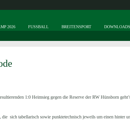
MP 2026
FUSSBALL
BREITENSPORT
DOWNLOAD
ode
resultierenden 1:0 Heimsieg gegen die Reserve der RW Hünsborn geht’
die sich tabellarisch sowie punktetechnisch jeweils um einen hinter u