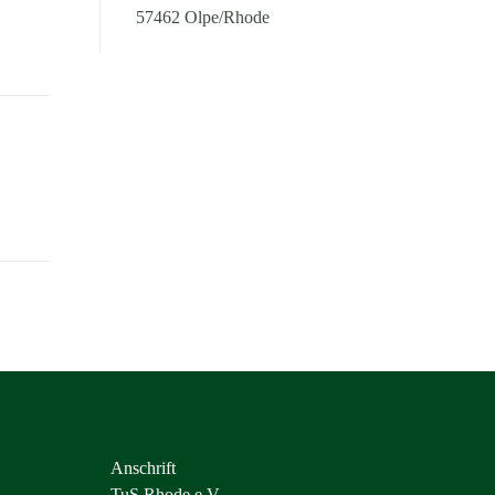
57462 Olpe/Rhode
Anschrift
TuS Rhode e.V.