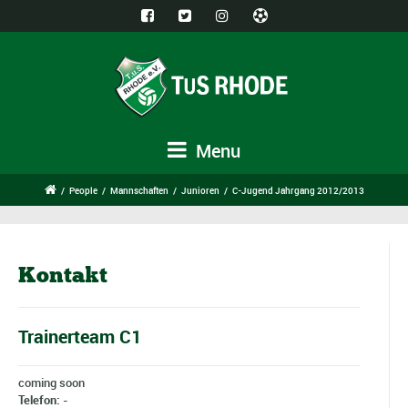
Menu
/
People
/
Mannschaften
/
Junioren
/
C-Jugend Jahrgang 2012/2013
Kontakt
Trainerteam C1
coming soon
Telefon: -