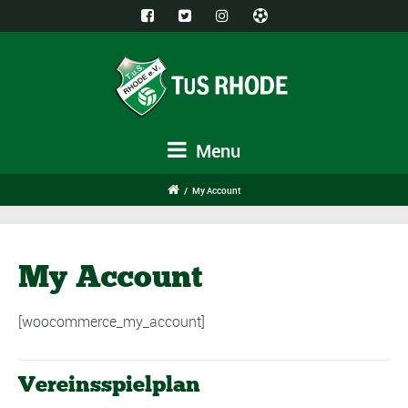
Menu
/
My Account
My Account
[woocommerce_my_account]
Vereinsspielplan