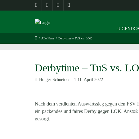
JUGENDCA
/
Alle News
/
Derbytime – TuS vs. LOK
Derbytime – TuS vs. L
Holger Schneider
11. April 2022
Nach dem verdienten Auswärtssieg gegen den FSV He
ein packendes und faires Derby gegen LOK. Anstoß is
gesorgt.