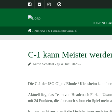
JUGENDCAM
/
Alle News
/
C-1 kann Meister werden 🥇
C-1 kann Meister werde
Aaron Scheffel
4. Juni 2026
Die C-1 der JSG Olpe / Rhode / Kleusheim kann berei
Aktuell liegt das Team von Headcoach Furkan Usanma
mit 24 Punkten, die aber auch schon ein Spiel mehr
Ein 3er reicht aus, damit die Drolshagener auch im d