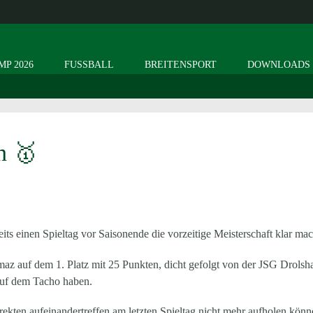
P 2026
FUSSBALL
BREITENSPORT
DOWNLOADS
n 🥇
ts einen Spieltag vor Saisonende die vorzeitige Meisterschaft klar ma
z auf dem 1. Platz mit 25 Punkten, dicht gefolgt von der JSG Drolsh
 auf dem Tacho haben.
irekten aufeinandertreffen am letzten Spieltag nicht mehr aufholen könn