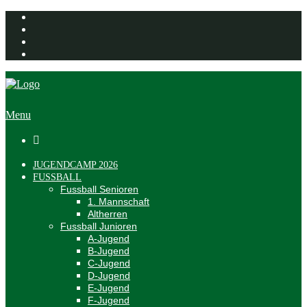
Menu

JUGENDCAMP 2026
FUSSBALL
Fussball Senioren
1. Mannschaft
Altherren
Fussball Junioren
A-Jugend
B-Jugend
C-Jugend
D-Jugend
E-Jugend
F-Jugend