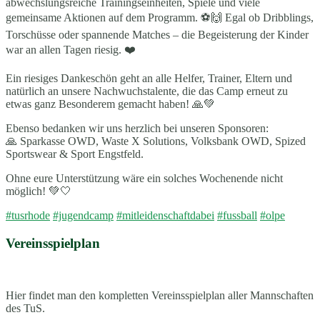
abwechslungsreiche Trainingseinheiten, Spiele und viele
gemeinsame Aktionen auf dem Programm. ⚽🙌 Egal ob Dribblings,
Torschüsse oder spannende Matches – die Begeisterung der Kinder
war an allen Tagen riesig. ❤️
Ein riesiges Dankeschön geht an alle Helfer, Trainer, Eltern und
natürlich an unsere Nachwuchstalente, die das Camp erneut zu
etwas ganz Besonderem gemacht haben! 🙏💚
Ebenso bedanken wir uns herzlich bei unseren Sponsoren:
🙏 Sparkasse OWD, Waste X Solutions, Volksbank OWD, Spized
Sportswear & Sport Engstfeld.
Ohne eure Unterstützung wäre ein solches Wochenende nicht
möglich! 💚🤍
#tusrhode
#jugendcamp
#mitleidenschaftdabei
#fussball
#olpe
Vereinsspielplan
Hier findet man den kompletten Vereinsspielplan aller Mannschaften
des TuS.