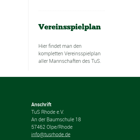
Vereinsspielplan
Hier findet man den
kompletten Vereinsspielplan
aller Mannschaften des TuS.
Anschrift
TuS Rhode e.V.
An der Baumschule 18
57462 Olpe/Rhode
info@tusrhode.de