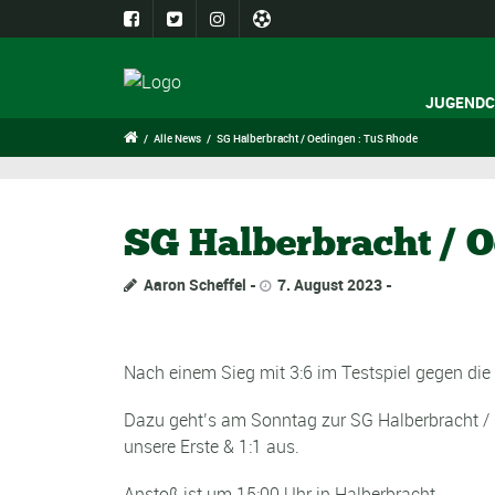
JUGENDC
/
Alle News
/
SG Halberbracht / Oedingen : TuS Rhode
SG Halberbracht / 
Aaron Scheffel
7. August 2023
Nach einem Sieg mit 3:6 im Testspiel gegen die 
Dazu geht’s am Sonntag zur SG Halberbracht / Oe
unsere Erste & 1:1 aus.
Anstoß ist um 15:00 Uhr in Halberbracht.