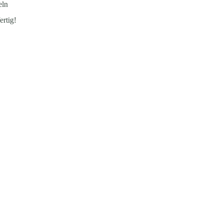
eln
ertig!